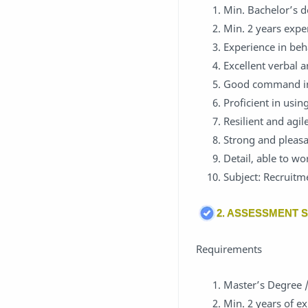
Min. Bachelor’s d
Min. 2 years exper
Experience in beh
Excellent verbal 
Good command in 
Proficient in usin
Resilient and agi
Strong and pleasa
Detail, able to w
Subject: Recruit
2. ASSESSMENT S
Requirements
Master’s Degree /
Min. 2 years of e