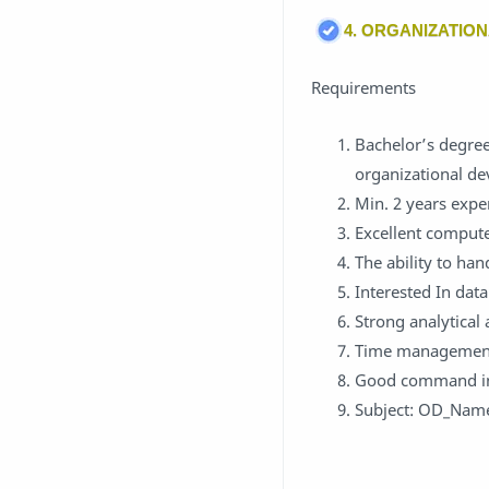
4. ORGANIZATIO
Requirements
Bachelor’s degree
organizational de
Min. 2 years expe
Excellent computer
The ability to han
Interested In data
Strong analytical
Time management s
Good command in 
Subject: OD_Nam