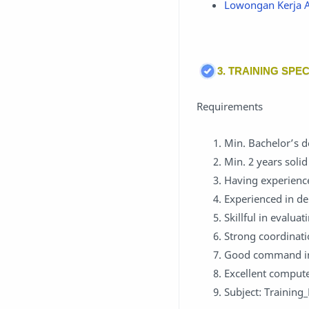
Lowongan Kerja 
3. TRAINING SPEC
Requirements
Min. Bachelor’s d
Min. 2 years solid
Having experience
Experienced in del
Skillful in evaluat
Strong coordinatio
Good command in 
Excellent computer
Subject: Trainin