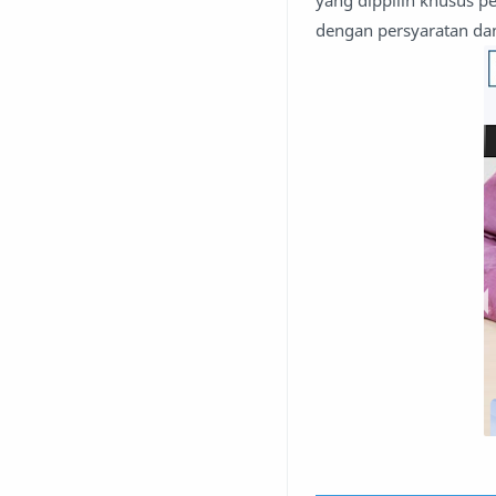
yang dippilih khusus p
dengan persyaratan dan 