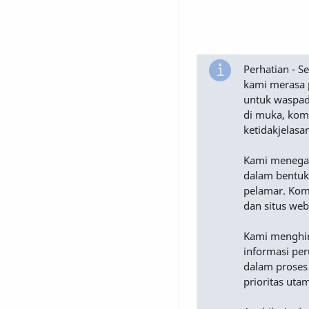
Perhatian - 
kami merasa 
untuk waspad
di muka, komu
ketidakjelasa
Kami menega
dalam bentuk
pelamar. Komu
dan situs web
Kami menghimb
informasi pe
dalam proses
prioritas uta