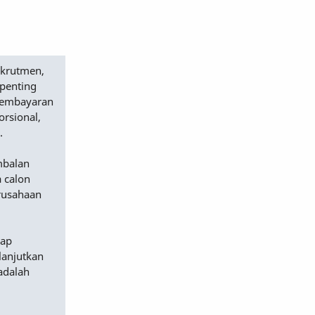
ekrutmen,
 penting
 pembayaran
orsional,
.
mbalan
 calon
erusahaan
dap
lanjutkan
adalah