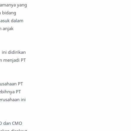
 namanya yang
m bidang
masuk dalam
n anjak
ini didirikan
m menjadi PT
rusahaan PT
ebihnya PT
rusahaan ini
 AO dan CMO