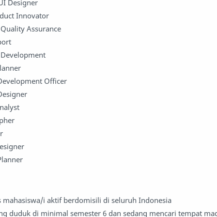
UI Designer
duct Innovator
e Quality Assurance
port
s Development
Planner
 Development Officer
Designer
nalyst
apher
r
Designer
 Planner
 mahasiswa/i aktif berdomisili di seluruh Indonesia
ng duduk di minimal semester 6 dan sedang mencari tempat ma