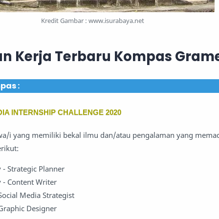
Kredit Gambar :
www.isurabaya.net
n Kerja Terbaru Kompas Gram
pas :
A INTERNSHIP CHALLENGE 2020
a/i yang memiliki bekal ilmu dan/atau pengalaman yang memad
rikut:
 - Strategic Planner
 - Content Writer
ocial Media Strategist
Graphic Designer