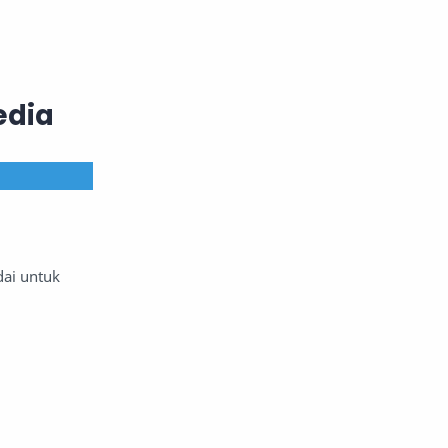
edia
ai untuk