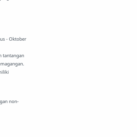
us - Oktober
n tantangan
pemagangan.
iliki
ngan non-