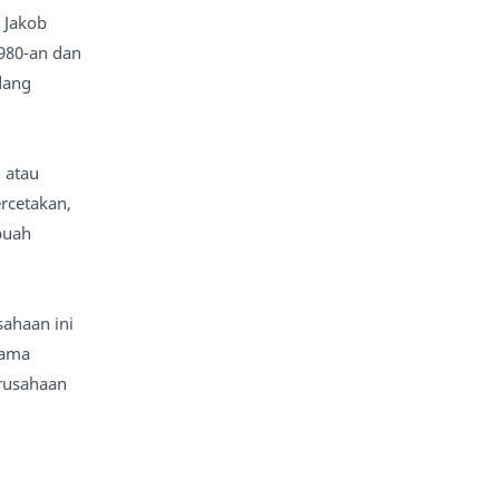
 Jakob
980-an dan
dang
 atau
rcetakan,
buah
sahaan ini
lama
erusahaan