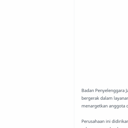
Badan Penyelenggara J
bergerak dalam layana
menargetkan anggota d
Perusahaan ini didirikan