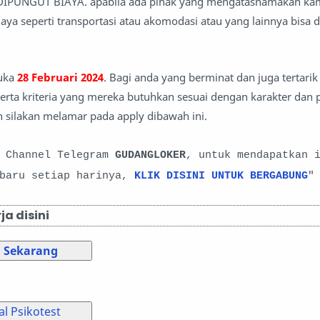
 DIPUNGUT BIAYA. apabila ada pihak yang mengatasnamakan kam
ya seperti transportasi atau akomodasi atau yang lainnya bisa di
buka
28 Februari 2024
. Bagi anda yang berminat dan juga tertari
serta kriteria yang mereka butuhkan sesuai dengan karakter dan p
 silakan melamar pada apply dibawah ini.
i Channel Telegram
GUDANGLOKER
, untuk mendapatkan 
rbaru setiap harinya,
KLIK DISINI UNTUK BERGABUNG
"
a disini
 Sekarang
l Psikotest