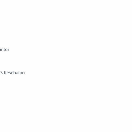
antor
JS Kesehatan