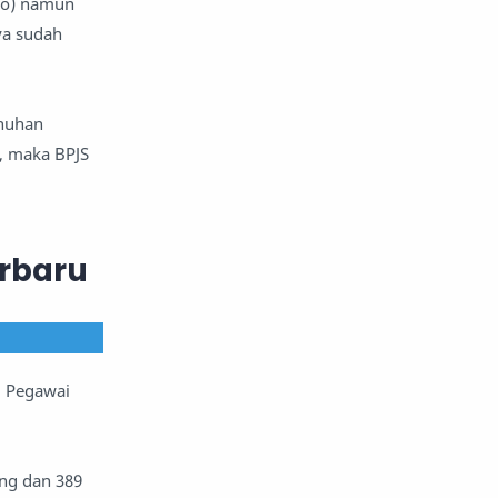
ro) namun
ya sudah
enuhan
, maka BPJS
rbaru
i Pegawai
ang dan 389