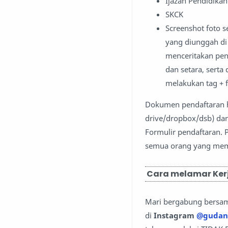
Ijazah Pendidikan
SKCK
Screenshot foto s
yang diunggah di
menceritakan pen
dan setara, sert
melakukan tag + f
Dokumen pendaftaran ha
drive/dropbox/dsb) dan
Formulir pendaftaran. P
semua orang yang memi
Cara melamar Kerj
Mari bergabung bersa
di
Instagram
@gudan