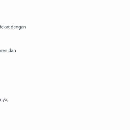
rdekat dengan
tmen dan
inya;