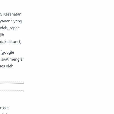
JS Kesehatan
ayanan” yang
dah, cepat
jib
dak dikunci).
 (google
 saat mengisi
ses oleh
proses