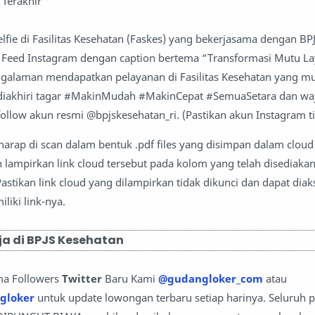
 Terakhir
elfie di Fasilitas Kesehatan (Faskes) yang bekerjasama dengan BP
 Feed Instagram dengan caption bertema “Transformasi Mutu L
galaman mendapatkan pelayanan di Fasilitas Kesehatan yang mu
a diakhiri tagar #MakinMudah #MakinCepat #SemuaSetara dan wa
ollow akun resmi @bpjskesehatan_ri. (Pastikan akun Instagram ti
rap di scan dalam bentuk .pdf files yang disimpan dalam cloud
 lampirkan link cloud tersebut pada kolom yang telah disediakan
astikan link cloud yang dilampirkan tidak dikunci dan dapat diak
liki link-nya.
a di BPJS Kesehatan
ma Followers
Twitter
Baru Kami
@gudangloker_com
atau
gloker
untuk update lowongan terbaru setiap harinya. Seluruh 