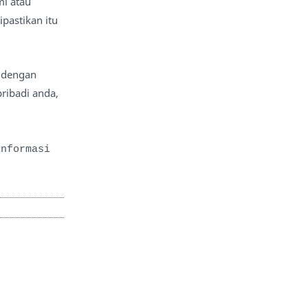
i atau
pastikan itu
k dengan
ribadi anda,
informasi