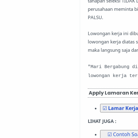
tahapan seleksi TIDAK
perusahaan meminta bia
PALSU.
Lowongan kerja ini di
lowongan kerja diatas 
maka langsung saja dan
"Mari Bergabung d
lowongan kerja te
Apply Lamaran Kerj
☑
Lamar Kerja
LIHAT JUGA :
☑ Contoh Soa