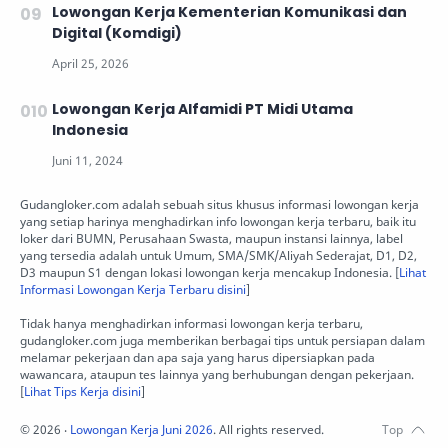
Lowongan Kerja Kementerian Komunikasi dan
Digital (Komdigi)
Lowongan Kerja Alfamidi PT Midi Utama
Indonesia
Gudangloker.com adalah sebuah situs khusus informasi lowongan kerja
yang setiap harinya menghadirkan info lowongan kerja terbaru, baik itu
loker dari BUMN, Perusahaan Swasta, maupun instansi lainnya, label
yang tersedia adalah untuk Umum, SMA/SMK/Aliyah Sederajat, D1, D2,
D3 maupun S1 dengan lokasi lowongan kerja mencakup Indonesia. [
Lihat
Informasi Lowongan Kerja Terbaru disini
]
Tidak hanya menghadirkan informasi lowongan kerja terbaru,
gudangloker.com juga memberikan berbagai tips untuk persiapan dalam
melamar pekerjaan dan apa saja yang harus dipersiapkan pada
wawancara, ataupun tes lainnya yang berhubungan dengan pekerjaan.
[
Lihat Tips Kerja disini
]
©
2026
‧
Lowongan Kerja Juni 2026
. All rights reserved.