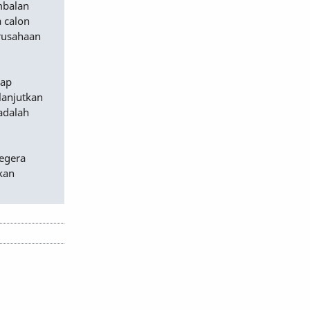
mbalan
 calon
erusahaan
dap
lanjutkan
adalah
egera
kan