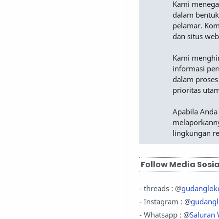
Kami menega
dalam bentuk
pelamar. Komu
dan situs web
Kami menghimb
informasi pe
dalam proses
prioritas uta
Apabila Anda
melaporkanny
lingkungan r
Follow Media Sosia
- threads : @
gudanglok
- Instagram : @
gudangl
- Whatsapp : @
Saluran