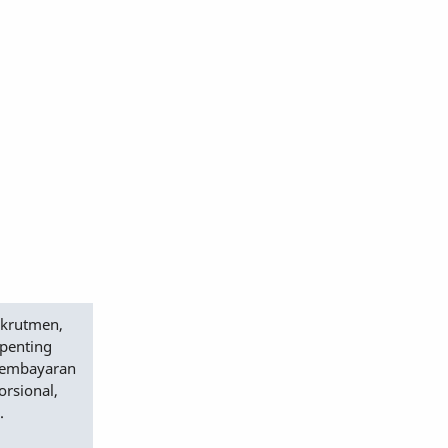
ekrutmen,
 penting
 pembayaran
orsional,
.