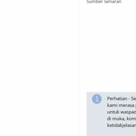
Sumber lamaran
Perhatian - 
kami merasa 
untuk waspad
di muka, komu
ketidakjelasa