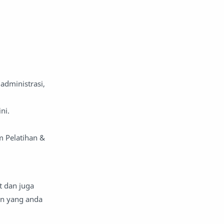
administrasi,
ni.
m Pelatihan &
t dan juga
an yang anda