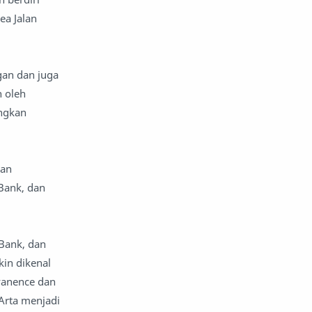
ea Jalan
an dan juga
n oleh
ungkan
dan
Bank, dan
Bank, dan
in dikenal
vanence dan
rta menjadi