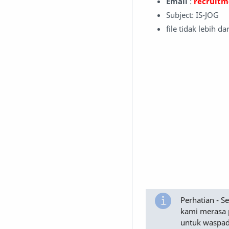
Email
:
recruitm
Subject: IS-JOG
file tidak lebih da
Perhatian - 
kami merasa 
untuk waspad