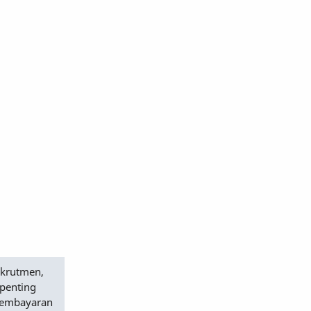
ekrutmen,
 penting
 pembayaran