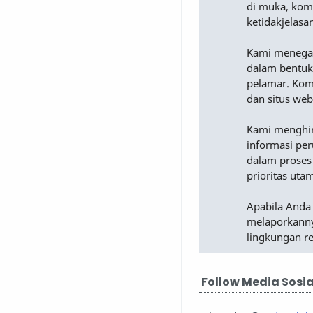
di muka, komu
ketidakjelasa
Kami menega
dalam bentuk
pelamar. Komu
dan situs web
Kami menghimb
informasi pe
dalam proses
prioritas uta
Apabila Anda
melaporkanny
lingkungan r
Follow Media Sosia