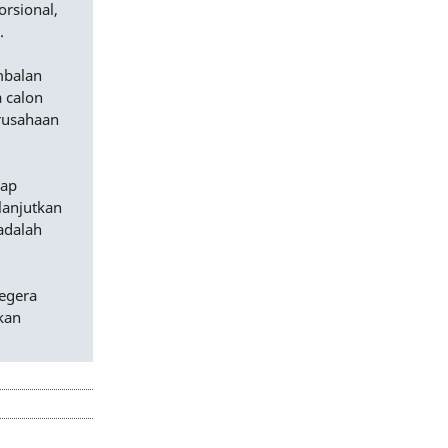
orsional,
.
mbalan
 calon
erusahaan
dap
lanjutkan
adalah
egera
kan