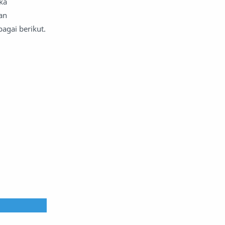
ka
an
agai berikut.