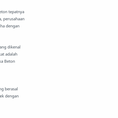
eton tepatnya
a, perusahaan
saha dengan
ang dikenal
at adalah
ka Beton
ng berasal
yek dengan