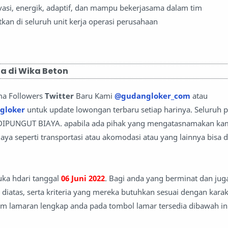
si, energik, adaptif, dan mampu bekerjasama dalam tim
kan di seluruh unit kerja operasi perusahaan
a di Wika Beton
ma Followers
Twitter
Baru Kami
@gudangloker_com
atau
gloker
untuk update lowongan terbaru setiap harinya. Seluruh 
 DIPUNGUT BIAYA. apabila ada pihak yang mengatasnamakan kam
ya seperti transportasi atau akomodasi atau yang lainnya bisa di
uka hdari tanggal
06 Juni 2022
. Bagi anda yang berminat dan juga
diatas, serta kriteria yang mereka butuhkan sesuai dengan karak
im lamaran lengkap anda pada tombol lamar tersedia dibawah ini