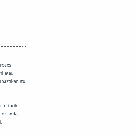
proses
i atau
pastikan itu
 tertarik
ter anda,
.