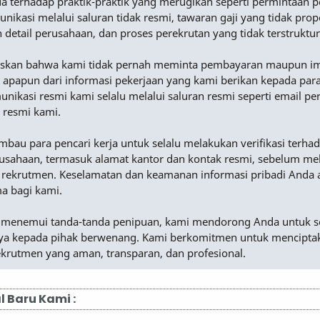
a terhadap praktik-praktik yang merugikan seperti permintaan
nikasi melalui saluran tidak resmi, tawaran gaji yang tidak prop
n detail perusahaan, dan proses perekrutan yang tidak terstruktur
skan bahwa kami tidak pernah meminta pembayaran maupun i
 apapun dari informasi pekerjaan yang kami berikan kepada para
nikasi resmi kami selalu melalui saluran resmi seperti email p
 resmi kami.
au para pencari kerja untuk selalu melakukan verifikasi terha
rusahaan, termasuk alamat kantor dan kontak resmi, sebelum me
 rekrutmen. Keselamatan dan keamanan informasi pribadi Anda 
ma bagi kami.
 menemui tanda-tanda penipuan, kami mendorong Anda untuk s
a kepada pihak berwenang. Kami berkomitmen untuk mencipta
ekrutmen yang aman, transparan, dan profesional.
l Baru Kami :