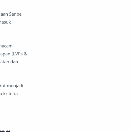
ahaan Sanbe
rmasuk
 macam
iapan (LVPs &
latan dan
rut menjadi
 kriteria