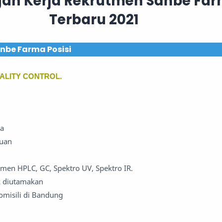
an Kerja Rekrutmen Sanbe Fa
Terbaru 2021
nbe Farma Posisi
ALITY CONTROL.
ia
puan
en HPLC, GC, Spektro UV, Spektro IR.
k diutamakan
misili di Bandung