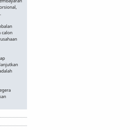
 pembayaran
orsional,
.
mbalan
 calon
erusahaan
dap
lanjutkan
adalah
egera
kan