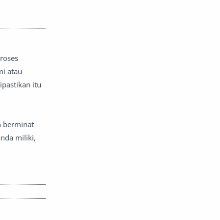
proses
i atau
pastikan itu
n berminat
nda miliki,