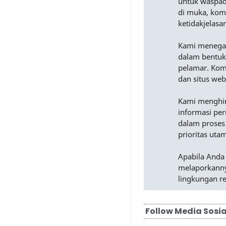
untuk waspad
di muka, komu
ketidakjelasa
Kami menega
dalam bentuk
pelamar. Komu
dan situs web
Kami menghimb
informasi pe
dalam proses
prioritas uta
Apabila Anda
melaporkanny
lingkungan r
Follow Media Sosia