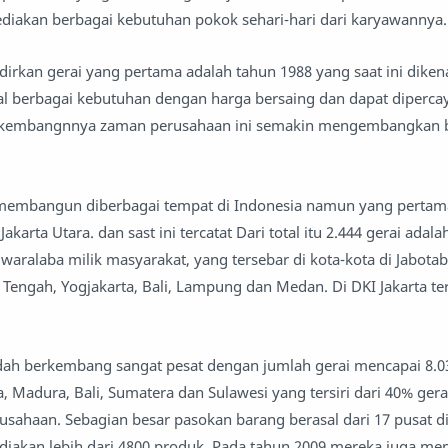
diakan berbagai kebutuhan pokok sehari-hari dari karyawannya
irkan gerai yang pertama adalah tahun 1988 yang saat ini diken
l berbagai kebutuhan dengan harga bersaing dan dapat diperca
berkembangnnya zaman perusahaan ini semakin mengembangkan 
 membangun diberbagai tempat di Indonesia namun yang perta
Jakarta Utara. dan sast ini tercatat Dari total itu 2.444 gerai adala
 waralaba milik masyarakat, yang tersebar di kota-kota di Jabota
 Tengah, Yogjakarta, Bali, Lampung dan Medan. Di DKI Jakarta ter
udah berkembang sangat pesat dengan jumlah gerai mencapai 8.0
a, Madura, Bali, Sumatera dan Sulawesi yang tersiri dari 40% gera
usahaan. Sebagian besar pasokan barang berasal dari 17 pusat di
iakan lebih dari 4800 produk. Pada tahun 2009 mereka juga me