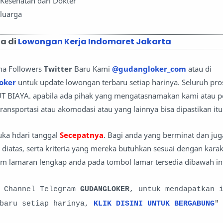
 Kesehatan dari Dokter
eluarga
a di
Lowongan Kerja Indomaret Jakarta
ma Followers
Twitter
Baru Kami
@gudangloker_com
atau di
oker
untuk update lowongan terbaru setiap harinya. Seluruh pro
T BIAYA. apabila ada pihak yang mengatasnamakan kami atau 
ransportasi atau akomodasi atau yang lainnya bisa dipastikan it
uka hdari tanggal
Secepatnya
. Bagi anda yang berminat dan juga
diatas, serta kriteria yang mereka butuhkan sesuai dengan karak
im lamaran lengkap anda pada tombol lamar tersedia dibawah in
i Channel Telegram
GUDANGLOKER
, untuk mendapatkan 
rbaru setiap harinya,
KLIK DISINI UNTUK BERGABUNG
"