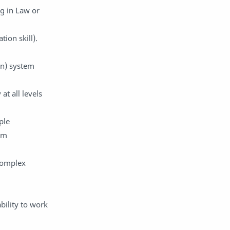
g in Law or
ion skill).
on) system
at all levels
ple
um
 complex
bility to work