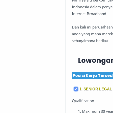
Kami selalu berkomitm
Indonesia dalam penyed
Internet Broadband.
Dan kali ini perusah
anda yang mana mereka
sebagaimana berikut.
Lowongan
Posisi Kerja Tersed
1. SENIOR LEGAL
Qualification
Maximum 30 year