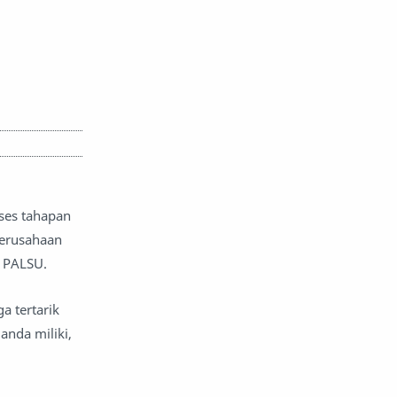
ses tahapan
perusahaan
u PALSU.
a tertarik
anda miliki,