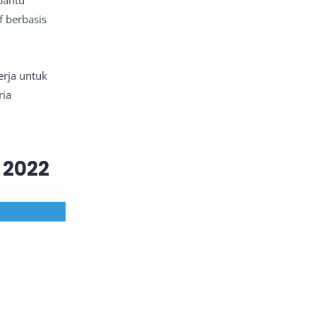
bantu
f berbasis
rja untuk
ria
 2022