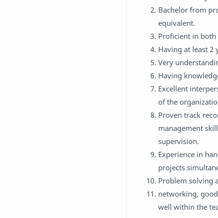
Bachelor from pr
equivalent.
Proficient in bot
Having at least 2
Very understandi
Having knowledge 
Excellent interper
of the organizatio
Proven track reco
management skills
supervision.
Experience in han
projects simultan
Problem solving an
networking, good 
well within the t