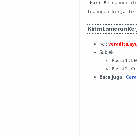
"Mari Bergabung d
lowongan kerja te
Kirim Lamaran Kerj
Ke :
veradita.a
Subjek:
Posisi 1 : L
Posisi 2 : C
Baca juga :
Cara