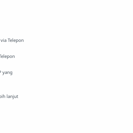
via Telepon
Telepon
P yang
bih lanjut