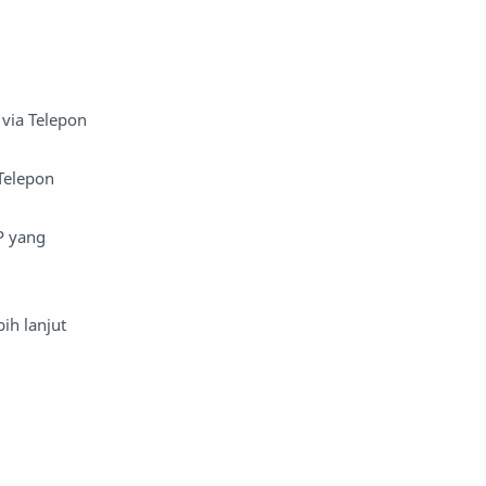
via Telepon
Telepon
P yang
bih lanjut