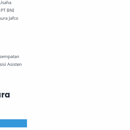
 Usaha
 PT BNI
ura Jafco
esempatan
isi Asisten
ara