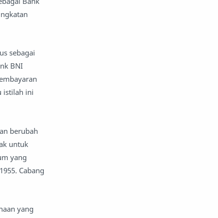
sebagai Bank
ingkatan
tus sebagai
ank BNI
 pembayaran
stilah ini
dan berubah
ak untuk
mum yang
 1955. Cabang
ahaan yang