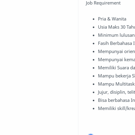
Job Requirement
Pria & Wanita
Usia Maks 30 Tah
Minimum lulusan
Fasih Berbahasa I
Mempunyai orient
Mempunyai kemamp
Memiliki Suara da
Mampu bekerja Sh
Mampu Multitask
Jujur, disiplin, t
Bisa berbahasa In
Memiliki skill/kr