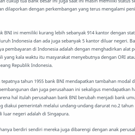
 cukup tua Bank besar ini juga saat ini masih memiliki status 
 dan dilaporkan dengan perkembangan yang terus mengalami pen
nk BNI ini memiliki kurang lebih sebanyak 914 kantor dengan sta
luruh Indonesia dan ada juga sebanyak 5 kantor diluar negeri. B
nya pembayaran di Indonesia adalah dengan menghadirkan alat
li yang kala waktu itu masyarakat menyebutnya dengan ORI atau i
Oeang Republik Indonesia.
 tepatnya tahun 1955 bank BNI mendapatkan tambahan modal 
pembangunan dan juga perusahaan ini sekaligus mendapatkan h
karena hal itulah perusahaan bank BNI berubah menjadi bank u
ng diakui pemerintah melalui undang-undang darurat no.2 tahun
i luar negeri adalah di Singapura.
k hanya berdiri sendiri mereka juga dibarengi dengan anak perus