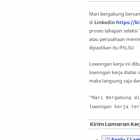
Mari bergabung bersa
di
Linkedin
https://bi
proses tahapan seleks
atau perusahaan memint
dipastikan itu PALSU.
Lowongan kerja ini di
lowongan kerja diatas 
maka langsung saja dan
"Mari Bergabung d
lowongan kerja te
Kirim Lamaran Kerj
☑
Apply / La