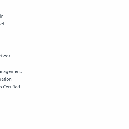
in
et.
etwork
Management,
ation.
o Certified