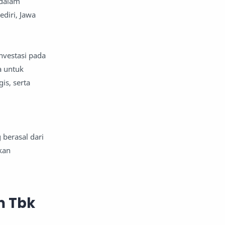
 dalam
diri, Jawa
nvestasi pada
a untuk
is, serta
berasal dari
kan
m Tbk