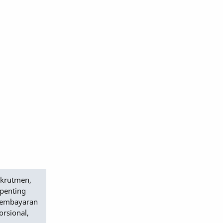
ekrutmen,
 penting
 pembayaran
orsional,