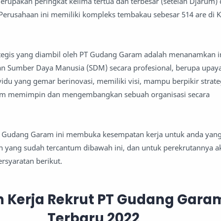
erupakan peringkat kelima tertua dan terbesar (setelah Djarum)
 Perusahaan ini memiliki kompleks tembakau sebesar 514 are di Ke
ategis yang diambil oleh PT Gudang Garam adalah menanamkan i
Sumber Daya Manusia (SDM) secara profesional, berupa upay
idu yang gemar berinovasi, memiliki visi, mampu berpikir strateg
lam memimpin dan mengembangkan sebuah organisasi secara
an Gudang Garam ini membuka kesempatan kerja untuk anda yang 
n yang sudah tercantum dibawah ini, dan untuk perekrutannya a
rsyaratan berikut.
 Kerja Rekrut PT Gudang Gara
Terbaru 2022