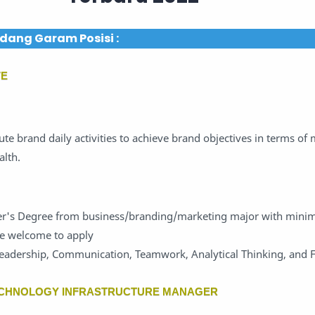
dang Garam Posisi :
VE
e brand daily activities to achieve brand objectives in terms of 
alth.
er's Degree from business/branding/marketing major with mini
re welcome to apply
eadership, Communication, Teamwork, Analytical Thinking, and F
ECHNOLOGY INFRASTRUCTURE MANAGER