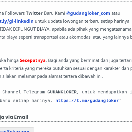
ma Followers
Twitter
Baru Kami
@gudangloker_com
atau
t.ly/gl-linkedin
untuk update lowongan terbaru setiap harinya.
i TIDAK DIPUNGUT BIAYA. apabila ada pihak yang mengatasnama
a biaya seperti transportasi atau akomodasi atau yang lainnya b
buka hinga
Secepatnya
. Bagi anda yang berminat dan juga tertar
serta kriteria yang mereka butuhkan sesuai dengan karakter dan p
 silakan melamar pada alamat tertera dibawah ini.
i Channel Telegram
GUDANGLOKER
, untuk mendapatkan 
rbaru setiap harinya,
https://t.me/gudangloker
"
a via Email
mar Sekarang