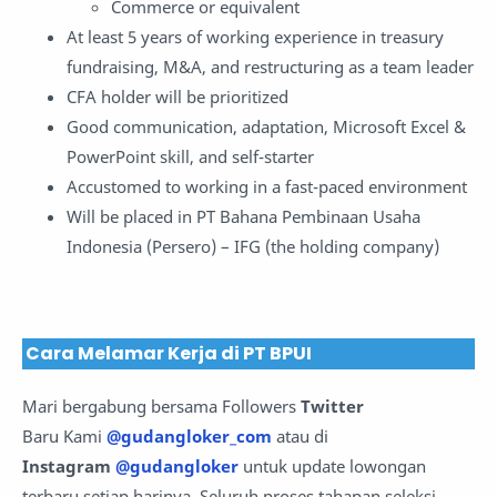
Commerce or equivalent
At least 5 years of working experience in treasury
fundraising, M&A, and restructuring as a team leader
CFA holder will be prioritized
Good communication, adaptation, Microsoft Excel &
PowerPoint skill, and self-starter
Accustomed to working in a fast-paced environment
Will be placed in PT Bahana Pembinaan Usaha
Indonesia (Persero) – IFG (the holding company)
Cara Melamar Kerja di PT BPUI
Mari bergabung bersama Followers
Twitter
Baru Kami
@gudangloker_com
atau di
Instagram
@gudangloker
untuk update lowongan
terbaru setiap harinya. Seluruh proses tahapan seleksi