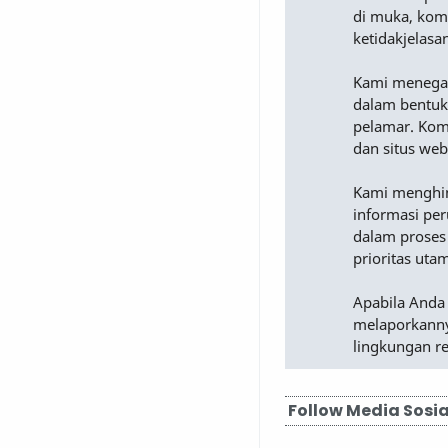
di muka, komu
ketidakjelasa
Kami menega
dalam bentuk
pelamar. Komu
dan situs web
Kami menghimb
informasi pe
dalam proses
prioritas uta
Apabila Anda
melaporkanny
lingkungan r
Follow Media Sosia