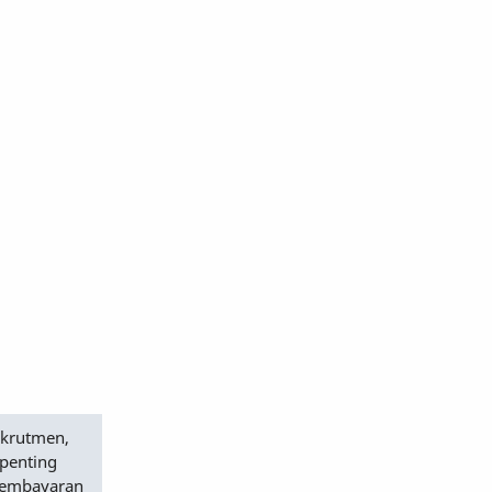
ekrutmen,
 penting
 pembayaran