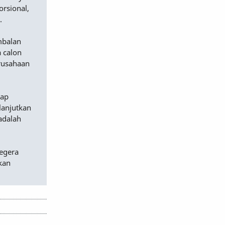
orsional,
.
mbalan
 calon
erusahaan
dap
lanjutkan
adalah
egera
kan