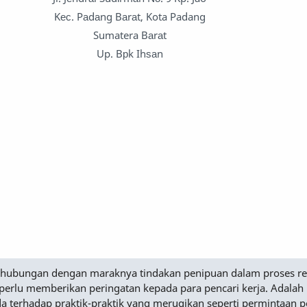
Kес. Pаdаng Bаrаt, Kota Padang
Sumatera Bаrаt
Up. Bрk Ihѕаn
Sehubungan dengan maraknya tindakan penipuan dalam proses r
perlu memberikan peringatan kepada para pencari kerja. Adalah
a terhadap praktik-praktik yang merugikan seperti permintaan