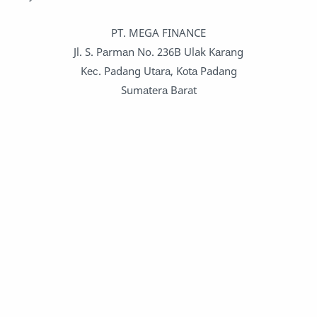
PT. MEGA FINANCE
Jl. S. Pаrmаn No. 236B Ulak Kаrаng
Kес. Padang Utаrа, Kоtа Padang
Sumаtеrа Barat