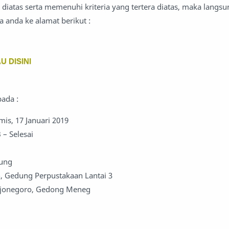
diatas serta memenuhi kriteria yang tertera diatas, maka langsu
 anda ke alamat berikut :
U DISINI
pada :
mis, 17 Januari 2019
 – Selesai
pung
 Gedung Perpustakaan Lantai 3
rojonegoro, Gedong Meneg