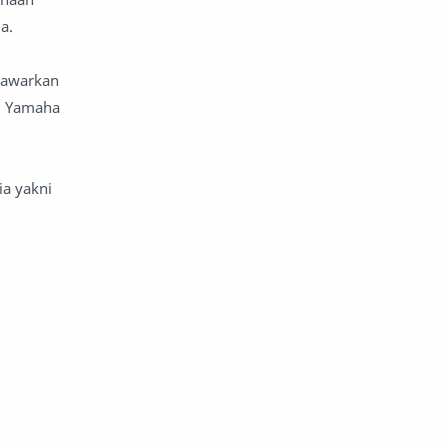
a.
nawarkan
a, Yamaha
ia yakni