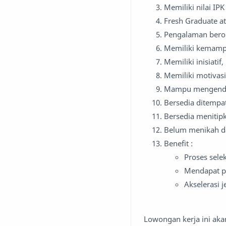
Memiliki nilai IPK
Fresh Graduate a
Pengalaman beror
Memiliki kemampu
Memiliki inisiat
Memiliki motivas
Mampu mengendar
Bersedia ditempa
Bersedia menitip
Belum menikah da
Benefit :
Proses sele
Mendapat pe
Akselerasi 
Lowongan kerja ini akan