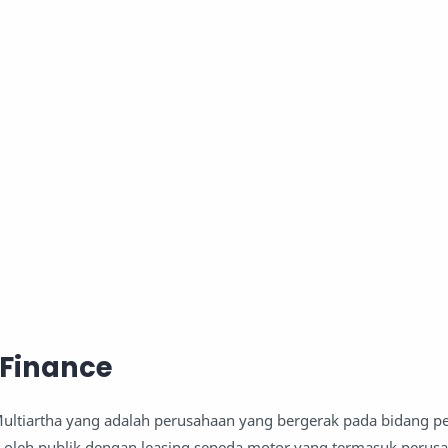
 Finance
ultiartha yang adalah perusahaan yang bergerak pada bidang 
t oleh publik dengan leasing sepeda motor yang termasuk perus