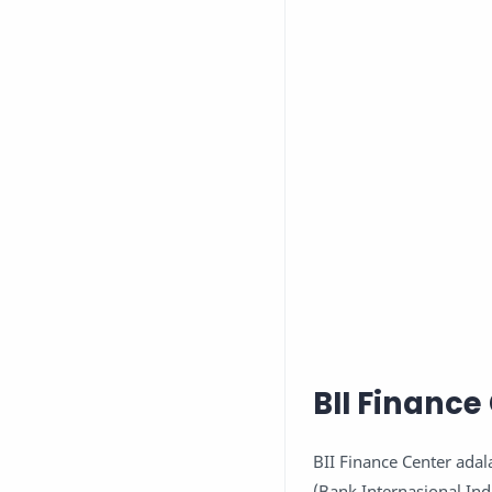
BII Finance
BII Finance Center ada
(Bank Internasional In