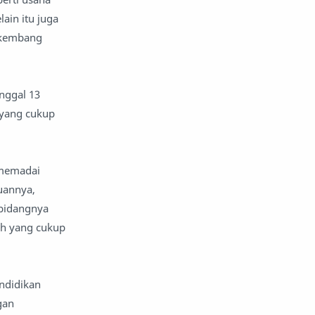
ain itu juga
erkembang
anggal 13
 yang cukup
 memadai
uannya,
ibidangnya
h yang cukup
ndidikan
gan