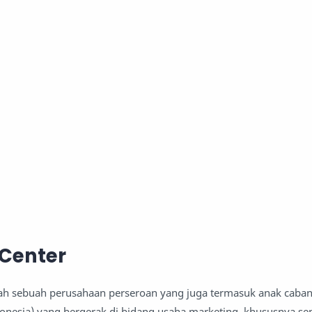
 Center
lah sebuah perusahaan perseroan yang juga termasuk anak cabang
donesia) yang bergerak di bidang usaha marketing, khususnya se