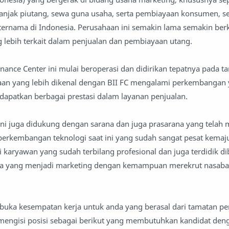
jak piutang, sewa guna usaha, serta pembiayaan konsumen, sel
 ternama di Indonesia. Perusahaan ini semakin lama semakin b
lebih terkait dalam penjualan dan pembiayaan utang.
nance Center ini mulai beroperasi dan didirikan tepatnya pada t
haan yang lebih dikenal dengan BII FC mengalami perkembangan
dapatkan berbagai prestasi dalam layanan penjualan.
ini juga didukung dengan sarana dan juga prasarana yang telah
perkembangan teknologi saat ini yang sudah sangat pesat kemaj
i karyawan yang sudah terbilang profesional dan juga terdidik d
a yang menjadi marketing dengan kemampuan merekrut nasaba
mbuka kesempatan kerja untuk anda yang berasal dari tamatan pe
 mengisi posisi sebagai berikut yang membutuhkan kandidat den