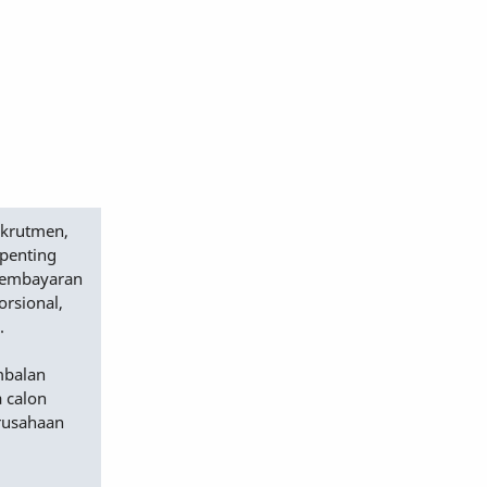
ekrutmen,
 penting
 pembayaran
orsional,
.
mbalan
 calon
erusahaan