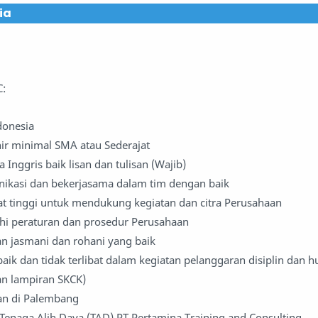
dia
C:
donesia
hir minimal SMA atau Sederajat
Inggris baik lisan dan tulisan (Wajib)
kasi dan bekerjasama dalam tim dengan baik
t tinggi untuk mendukung kegiatan dan citra Perusahaan
hi peraturan dan prosedur Perusahaan
an jasmani dan rohani yang baik
baik dan tidak terlibat dalam kegiatan pelanggaran disiplin dan 
an lampiran SKCK)
an di Palembang
i Tenaga Alih Daya (TAD) PT Pertamina Training and Consulting