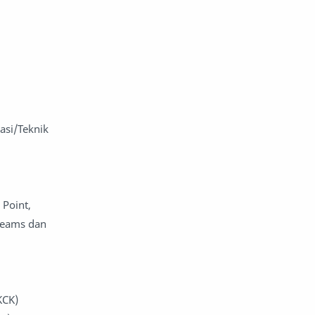
asi/Teknik
 Point,
teams dan
SKCK)