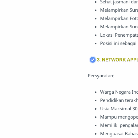
Sehat jasmani dan
Melampirkan Surat
Melampirkan Foto
Melampirkan Surat
Lokasi Penempat
Posisi ini sebaga
3. NETWORK APPL
Persyaratan:
Warga Negara In
Pendidikan terakh
Usia Maksimal 30
Mampu mengopera
Memiliki pengala
Menguasai Bahasa 