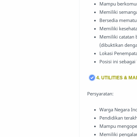
Mampu berkomuni
Memiliki semanga
Bersedia mematu
Memiliki kesehat
Memiliki catatan 
(dibuktikan deng
Lokasi Penempata
Posisi ini sebaga
4. UTILITIES & 
Persyaratan:
Warga Negara In
Pendidikan terak
Mampu mengopera
Memiliki pengala