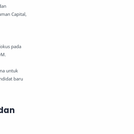
dan
man Capital,
okus pada
DM.
ana untuk
ndidat baru
 dan