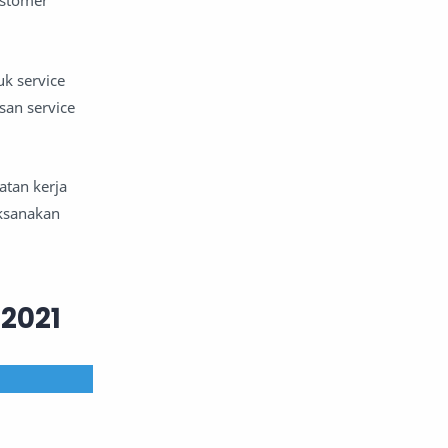
ustomer
uk service
san service
atan kerja
aksanakan
2021