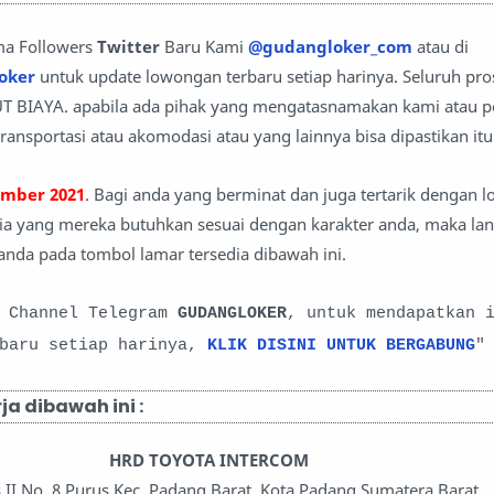
ma Followers
Twitter
Baru Kami
@gudangloker_com
atau di
oker
untuk update lowongan terbaru setiap harinya. Seluruh pro
T BIAYA. apabila ada pihak yang mengatasnamakan kami atau 
ransportasi atau akomodasi atau yang lainnya bisa dipastikan it
ember 2021
. Bagi anda yang berminat dan juga tertarik dengan 
teria yang mereka butuhkan sesuai dengan karakter anda, maka la
anda pada tombol lamar tersedia dibawah ini.
i Channel Telegram
GUDANGLOKER
, untuk mendapatkan 
rbaru setiap harinya,
KLIK DISINI UNTUK BERGABUNG
"
a dibawah ini :
HRD TOYOTA INTERCOM
us II No. 8 Purus Kec. Padang Barat, Kota Padang Sumatera Barat