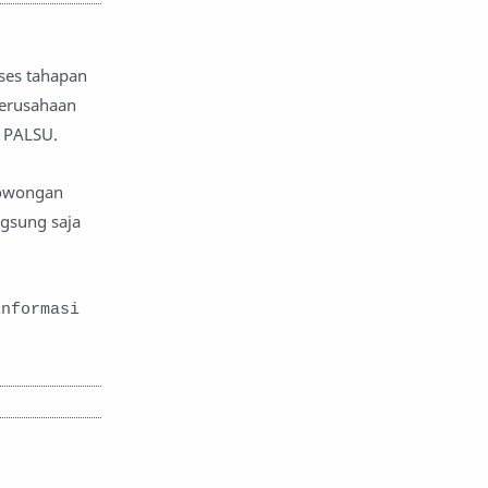
ses tahapan
perusahaan
u PALSU.
lowongan
ngsung saja
informasi