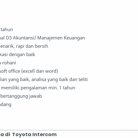
 tahun
mal D3 Akuntansi/ Manajemen Keuangan
narik, rapi dan bersih
asi dengan baik
n rohani
ft office (excell dan word)
an yang baik, analisa yang baik dan teliti
memiliki pengalaman min. 1 tahun
an bertanggung jawab
adang
a di Toyota Intercom