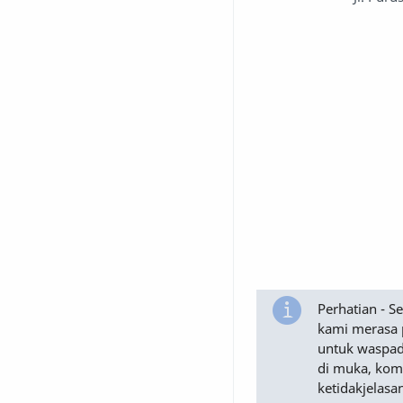
Perhatian - 
kami merasa 
untuk waspad
di muka, komu
ketidakjelasa