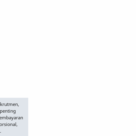
ekrutmen,
 penting
 pembayaran
orsional,
.