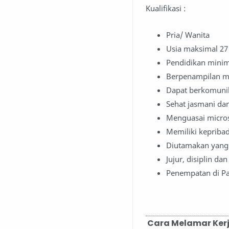
Kualifikasi :
Pria/ Wanita
Usia maksimal 27
Pendidikan mini
Berpenampilan me
Dapat berkomunik
Sehat jasmani da
Menguasai microso
Memiliki kepribadi
Diutamakan yang 
Jujur, disiplin d
Penempatan di P
Cara Melamar Kerj