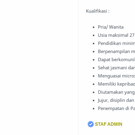
Kualifikasi :
Pria/ Wanita
Usia maksimal 27
Pendidikan minim
Berpenampilan me
Dapat berkomunik
Sehat jasmani da
Menguasai microso
Memiliki kepribadi
Diutamakan yang 
Jujur, disiplin d
Penempatan di P
STAF ADMIN