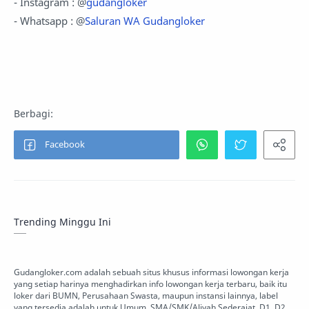
- Instagram : @
gudangloker
- Whatsapp : @
Saluran WA Gudangloker
Trending Minggu Ini
Gudangloker.com adalah sebuah situs khusus informasi lowongan kerja
yang setiap harinya menghadirkan info lowongan kerja terbaru, baik itu
loker dari BUMN, Perusahaan Swasta, maupun instansi lainnya, label
yang tersedia adalah untuk Umum, SMA/SMK/Aliyah Sederajat, D1, D2,