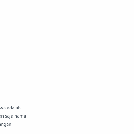
awa adalah
an saja nama
tangan.