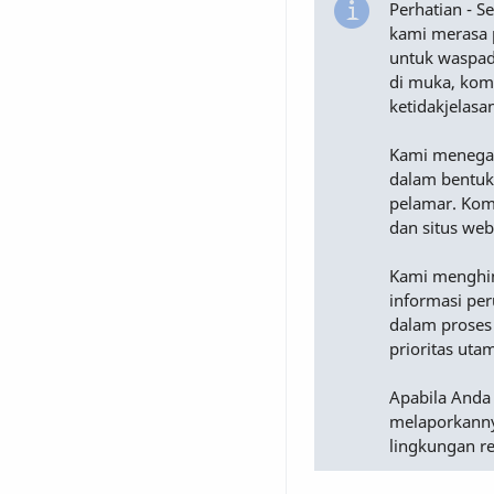
Perhatian - 
kami merasa 
untuk waspad
di muka, komu
ketidakjelasa
Kami menega
dalam bentuk
pelamar. Komu
dan situs web
Kami menghimb
informasi pe
dalam proses
prioritas uta
Apabila Anda
melaporkanny
lingkungan r