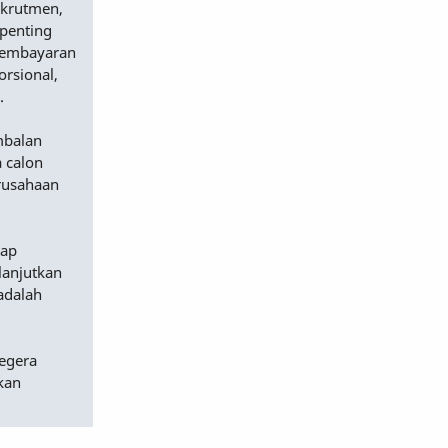
ekrutmen,
 penting
 pembayaran
orsional,
.
mbalan
 calon
erusahaan
dap
lanjutkan
adalah
egera
kan