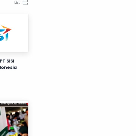
T SISI
donesia