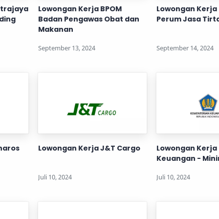
ltrajaya
Lowongan Kerja BPOM
Lowongan Kerja
ading
Badan Pengawas Obat dan
Perum Jasa Tirta 
Makanan
haros
Lowongan Kerja J&T Cargo
Lowongan Kerja
Keuangan - Min